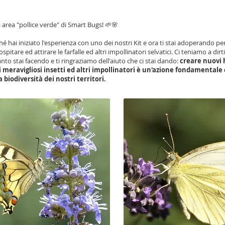
area "pollice verde" di Smart Bugs! 🌱🌸
hé hai iniziato l'esperienza con uno dei nostri Kit e ora ti stai adoperando per
ospitare ed attirare le farfalle ed altri impollinatori selvatici. Ci teniamo a dir
anto stai facendo e ti ringraziamo dell'aiuto che ci stai dando:
creare nuovi 
i meravigliosi insetti ed altri impollinatori è un'azione fondamentale
a biodiversità dei nostri territori.