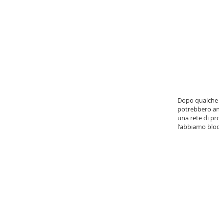
Dopo qualche 
potrebbero and
una rete di pr
l'abbiamo blocc