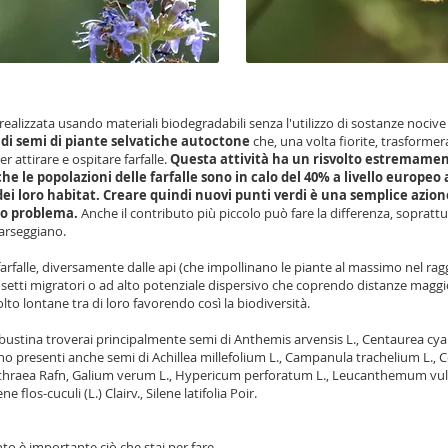
 realizzata usando materiali biodegradabili senza l'utilizzo di sostanze nocive
di semi di piante selvatiche autoctone
che, una volta fiorite, trasformer
er attirare e ospitare farfalle.
Questa attività ha un risvolto estremame
 le popolazioni delle farfalle sono in calo del 40% a livello europeo 
ei loro habitat. Creare quindi nuovi punti verdi è una semplice azio
to problema.
Anche il contributo più piccolo può fare la differenza, soprattu
carseggiano.
farfalle, diversamente dalle api (che impollinano le piante al massimo nel rag
nsetti migratori o ad alto potenziale dispersivo che coprendo distanze maggi
to lontane tra di loro favorendo così la biodiversità.
a bustina troverai principalmente semi di Anthemis arvensis L., Centaurea cy
o presenti anche semi di Achillea millefolium L., Campanula trachelium L., C
hraea Rafn, Galium verum L., Hypericum perforatum L., Leucanthemum vulg
ene flos-cuculi (L.) Clairv., Silene latifolia Poir.
to è importante ciò che stai per fare...