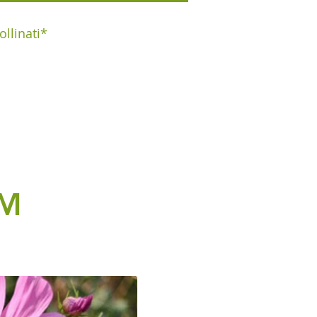
ollinati*
OM