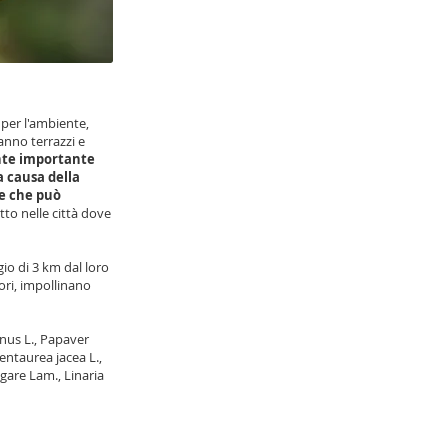
 per l'ambiente,
anno terrazzi e
nte importante
a causa della
ne che può
tto nelle città dove
gio di 3 km dal loro
ori, impollinano
anus L., Papaver
entaurea jacea L.,
are Lam., Linaria