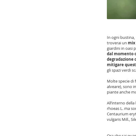
In ogni bustina,
troverai un
mix 
giardini in oasi p
dal momento che
degradazione d
mitigare ques
gli spazi verdi s
Molte specie di 
alveare), sono i
piante anche mol
All’interno dell
rhoeas L. ma son
Centaurium eryt
vulgaris Mill., Sil
Ora che sai quan