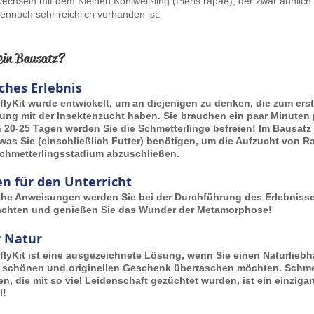
wechseln mit dem Kleinen Kohlweißling (Pieris rapae), der zwar ähnlich 
dennoch sehr reichlich vorhanden ist.
in Bausatz?
ches Erlebnis
flyKit wurde entwickelt, um an diejenigen zu denken, die zum ers
rung mit der Insektenzucht haben. Sie brauchen ein paar Minuten
 20-25 Tagen werden Sie die Schmetterlinge befreien! Im Bausatz 
 was Sie (einschließlich Futter) benötigen, um die Aufzucht von R
chmetterlingsstadium abzuschließen.
n für den Unterricht
che Anweisungen werden Sie bei der Durchführung des Erlebnisse
chten und genießen Sie das Wunder der Metamorphose!
r Natur
flyKit ist eine ausgezeichnete Lösung, wenn Sie einen Naturliebh
 schönen und originellen Geschenk überraschen möchten. Schmet
en, die mit so viel Leidenschaft gezüchtet wurden, ist ein einzigar
l!