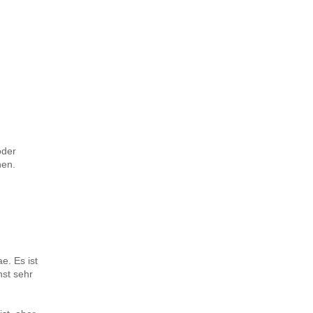
oder
nen.
e. Es ist
nst sehr