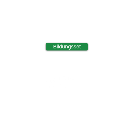
Bildungsset
K
nummer:
Hä
Ge
Da
© 2021 by Smart Bugs ss