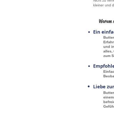
Nicht zu ver
kleiner und 
Warum e
Ein einfa
Butter
Erfah
und in
alles,
zum S
Empfohle
Einfa
Beoba
Liebe zu
Butter
einem
befrei
Gefüh