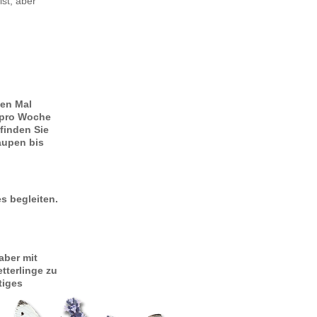
ist, aber
ten Mal
 pro Woche
finden Sie
aupen bis
s begleiten.
aber mit
terlinge zu
tiges